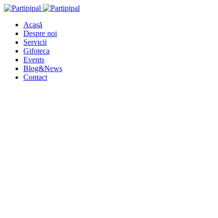
Acasă
Despre noi
Servicii
Gifoteca
Events
Blog&News
Contact