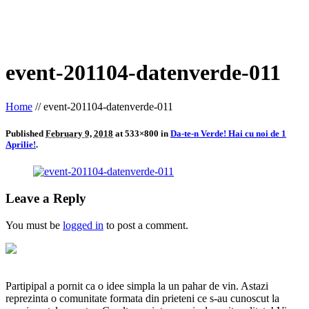
event-201104-datenverde-011
Home
//
event-201104-datenverde-011
Published
February 9, 2018
at 533×800 in
Da-te-n Verde! Hai cu noi de 1
Aprilie!
.
Leave a Reply
You must be
logged in
to post a comment.
Partipipal a pornit ca o idee simpla la un pahar de vin. Astazi
reprezinta o comunitate formata din prieteni ce s-au cunoscut la