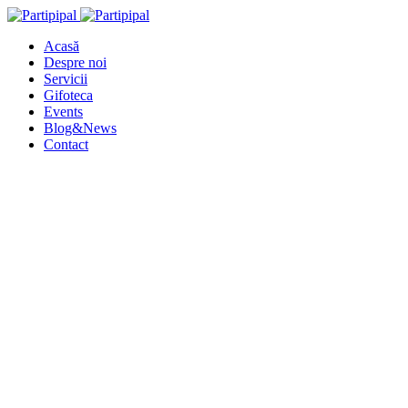
Acasă
Despre noi
Servicii
Gifoteca
Events
Blog&News
Contact