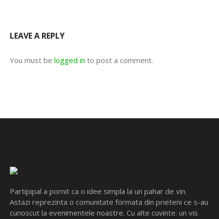
LEAVE A REPLY
You must be
logged in
to post a comment.
Partipipal a pornit ca o idee simpla la un pahar de vin.
Astazi reprezinta o comunitate formata din prieteni ce s-au
cunoscut la evenimentele noastre. Cu alte cuvinte: un vis