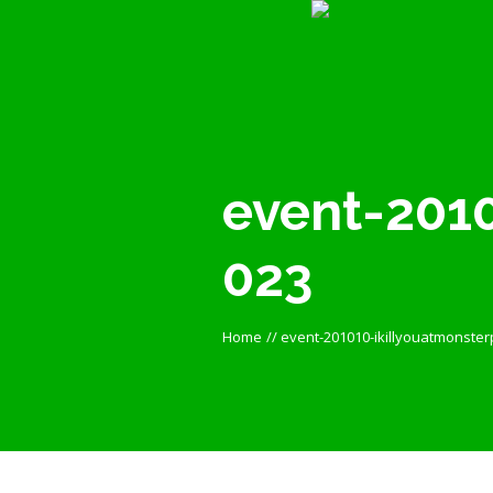
event-2010
023
Home
//
event-201010-ikillyouatmonster