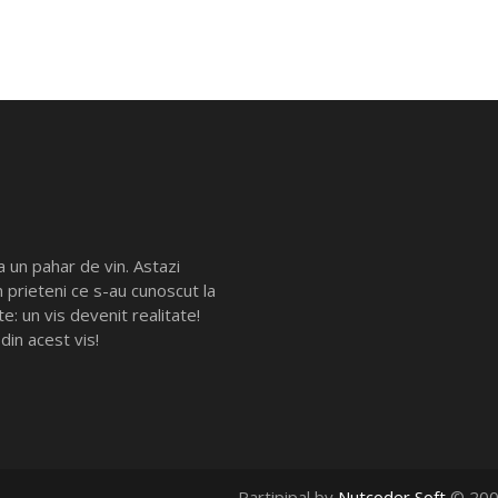
la un pahar de vin. Astazi
 prieteni ce s-au cunoscut la
e: un vis devenit realitate!
 din acest vis!
Partipipal by
Nutcoder Soft
© 200