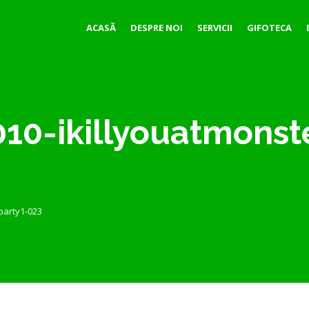
ACASĂ
DESPRE NOI
SERVICII
GIFOTECA
10-ikillyouatmonst
party1-023