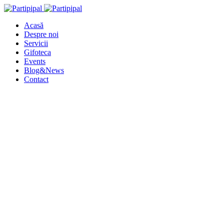
Acasă
Despre noi
Servicii
Gifoteca
Events
Blog&News
Contact