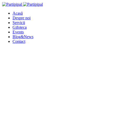
Acasă
Despre noi
Servicii
Gifoteca
Events
Blog&News
Contact