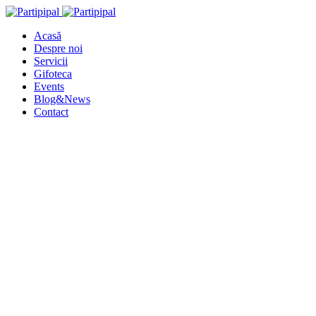
Acasă
Despre noi
Servicii
Gifoteca
Events
Blog&News
Contact