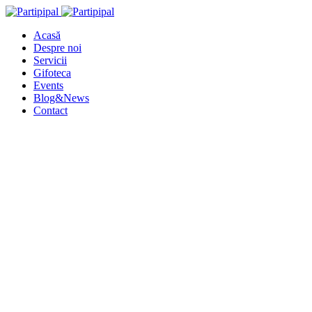
Acasă
Despre noi
Servicii
Gifoteca
Events
Blog&News
Contact