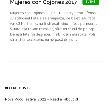
Mujeres con Cojones 2017
EVENT
Mujeres con Cojones 2017 – Un party pentru femei
cu atitudine! Fetele se aranjează, pe băieți să-i facă
varză! Nu-i nimic, nu fi stresat, vino-n Noa pe-nserat
Și-uite așa te-am rezolvat, să-ți iei chinul de pe cap!
De ești fată, vii degrabă, în alb-roșu îmbrăcată! Poți
să ai și-un accesoriu, nu ne pasă de nu-i...
RECENT POSTS
Nova Rock Festival 2022 – Read all about it!