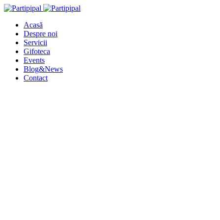
Acasă
Despre noi
Servicii
Gifoteca
Events
Blog&News
Contact