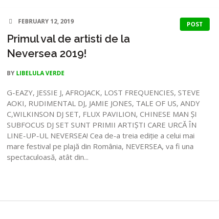
FEBRUARY 12, 2019
POST
Primul val de artisti de la
Neversea 2019!
BY
LIBELULA VERDE
G-EAZY, JESSIE J, AFROJACK, LOST FREQUENCIES, STEVE
AOKI, RUDIMENTAL DJ, JAMIE JONES, TALE OF US, ANDY
C,WILKINSON DJ SET, FLUX PAVILION, CHINESE MAN ȘI
SUBFOCUS DJ SET SUNT PRIMII ARTIȘTI CARE URCĂ ÎN
LINE-UP-UL NEVERSEA! Cea de-a treia ediție a celui mai
mare festival pe plajă din România, NEVERSEA, va fi una
spectaculoasă, atât din...