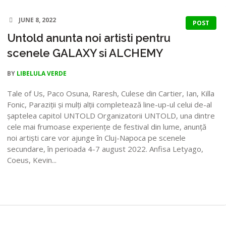
JUNE 8, 2022
POST
Untold anunta noi artisti pentru
scenele GALAXY si ALCHEMY
BY
LIBELULA VERDE
Tale of Us, Paco Osuna, Raresh, Culese din Cartier, Ian, Killa
Fonic, Paraziții și mulți alții completează line-up-ul celui de-al
șaptelea capitol UNTOLD Organizatorii UNTOLD, una dintre
cele mai frumoase experiențe de festival din lume, anunță
noi artiști care vor ajunge în Cluj-Napoca pe scenele
secundare, în perioada 4-7 august 2022. Anfisa Letyago,
Coeus, Kevin...