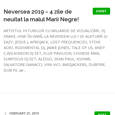
Neversea 2019 – 4 zile de
EVENT
neuitat la malul Marii Negre!
ARTISTUL HITURILOR CU MILIARDE DE VIZUALIZĂRI, DJ
SNAKE, VINE ÎN VARĂ, LA NEVERSEA! LUI I SE ALATURĂ: G-
EAZY, JESSIE J, AFROJACK, LOST FREQUENCIES, STEVE
AOKI, RUDIMENTAL DJ, JAMIE JONES, TALE OF US, ANDY
C,WILKINSON DJ SET, FLUX PAVILION, CHINESE MAN,
SUBFOCUS DJ SET, ALESSO, SEAN PAUL, KSHMR,
SALVATORE GANACCI, VINI VICI, BASSJACKERS, DUBFIRE,
DUB FX, iar...
FEBRUARY 21, 2019
POST