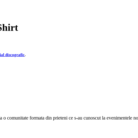
Shirt
al discografic
.
ta o comunitate formata din prieteni ce s-au cunoscut la evenimentele noas