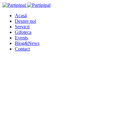
Acasă
Despre noi
Servicii
Gifoteca
Events
Blog&News
Contact