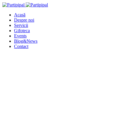
Acasă
Despre noi
Servicii
Gifoteca
Events
Blog&News
Contact