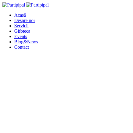
Acasă
Despre noi
Servicii
Gifoteca
Events
Blog&News
Contact