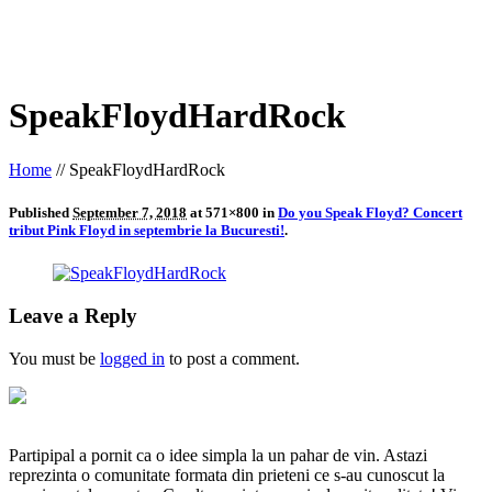
SpeakFloydHardRock
Home
//
SpeakFloydHardRock
Published
September 7, 2018
at 571×800 in
Do you Speak Floyd? Concert
tribut Pink Floyd in septembrie la Bucuresti!
.
Leave a Reply
You must be
logged in
to post a comment.
Partipipal a pornit ca o idee simpla la un pahar de vin. Astazi
reprezinta o comunitate formata din prieteni ce s-au cunoscut la