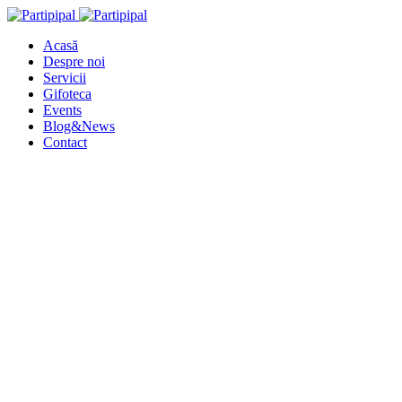
Acasă
Despre noi
Servicii
Gifoteca
Events
Blog&News
Contact