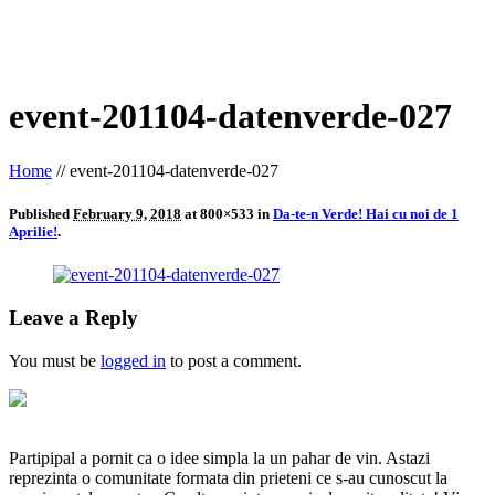
event-201104-datenverde-027
Home
//
event-201104-datenverde-027
Published
February 9, 2018
at 800×533 in
Da-te-n Verde! Hai cu noi de 1
Aprilie!
.
Leave a Reply
You must be
logged in
to post a comment.
Partipipal a pornit ca o idee simpla la un pahar de vin. Astazi
reprezinta o comunitate formata din prieteni ce s-au cunoscut la