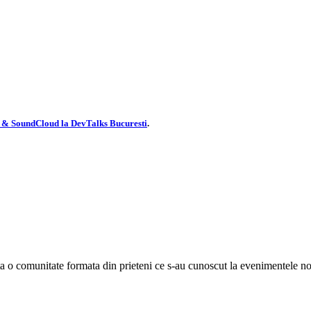
 & SoundCloud la DevTalks Bucuresti
.
ta o comunitate formata din prieteni ce s-au cunoscut la evenimentele noas