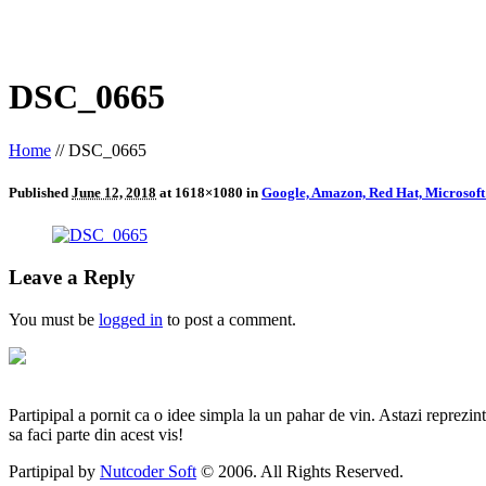
DSC_0665
Home
//
DSC_0665
Published
June 12, 2018
at 1618×1080 in
Google, Amazon, Red Hat, Microsoft
Leave a Reply
You must be
logged in
to post a comment.
Partipipal a pornit ca o idee simpla la un pahar de vin. Astazi reprezin
sa faci parte din acest vis!
Partipipal by
Nutcoder Soft
© 2006. All Rights Reserved.