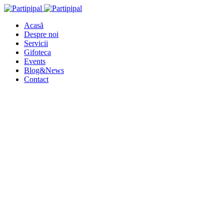
Acasă
Despre noi
Servicii
Gifoteca
Events
Blog&News
Contact