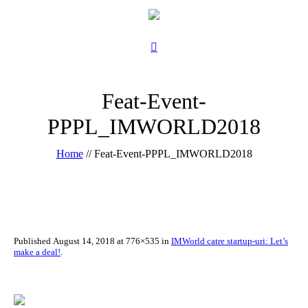
Feat-Event-
PPPL_IMWORLD2018
Home
//
Feat-Event-PPPL_IMWORLD2018
Published
August 14, 2018
at 776×535 in
IMWorld catre startup-uri: Let’s
make a deal!
.