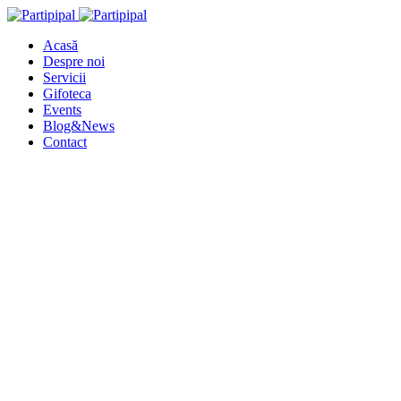
Acasă
Despre noi
Servicii
Gifoteca
Events
Blog&News
Contact