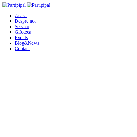
Acasă
Despre noi
Servicii
Gifoteca
Events
Blog&News
Contact