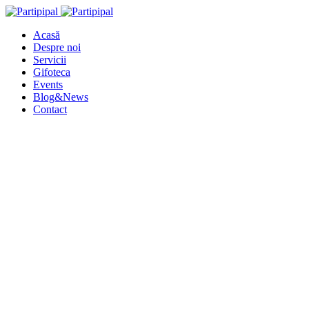
Acasă
Despre noi
Servicii
Gifoteca
Events
Blog&News
Contact