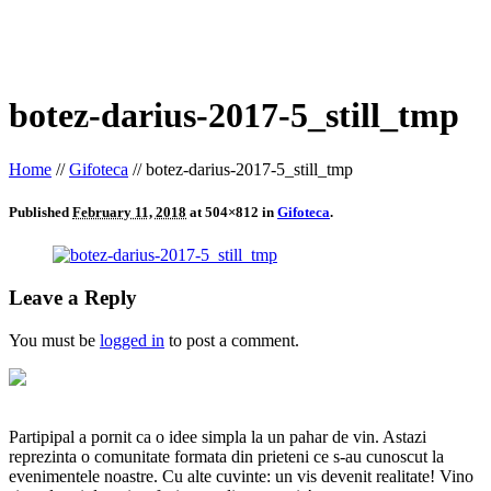
botez-darius-2017-5_still_tmp
Home
//
Gifoteca
//
botez-darius-2017-5_still_tmp
Published
February 11, 2018
at 504×812 in
Gifoteca
.
Leave a Reply
You must be
logged in
to post a comment.
Partipipal a pornit ca o idee simpla la un pahar de vin. Astazi
reprezinta o comunitate formata din prieteni ce s-au cunoscut la
evenimentele noastre. Cu alte cuvinte: un vis devenit realitate! Vino