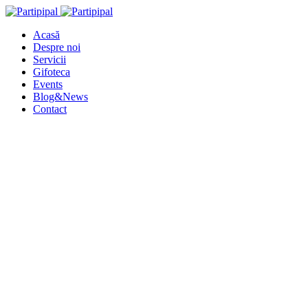
Acasă
Despre noi
Servicii
Gifoteca
Events
Blog&News
Contact