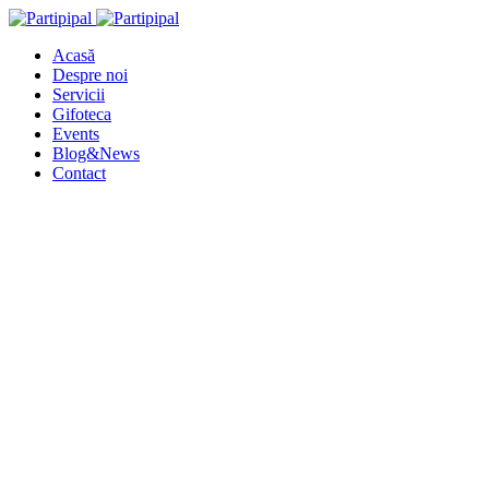
Acasă
Despre noi
Servicii
Gifoteca
Events
Blog&News
Contact