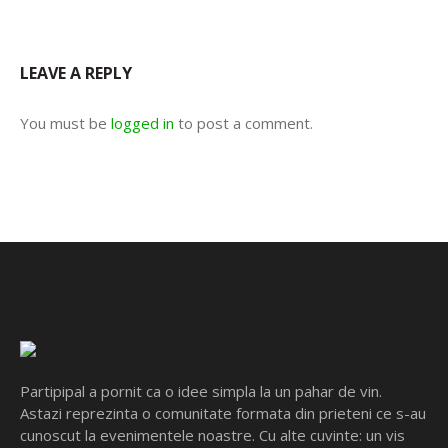
LEAVE A REPLY
You must be
logged in
to post a comment.
Partipipal a pornit ca o idee simpla la un pahar de vin.
Astazi reprezinta o comunitate formata din prieteni ce s-au
cunoscut la evenimentele noastre. Cu alte cuvinte: un vis